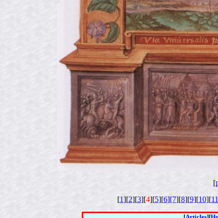
[
[
1
][
2
][
3
][
4
][
5
][
6
]
[7
][
8
][
9
][
10
][
1
[
Articles
][
H