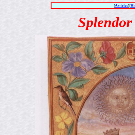
[
Articles
][
H
Splendor 