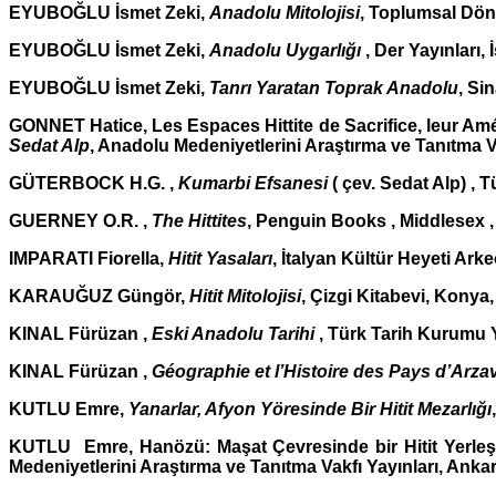
EYUBOĞLU İsmet Zeki,
Anadolu Mitolojisi
, Toplumsal Dön
EYUBOĞLU İsmet Zeki,
Anadolu Uygarlığı
, Der Yayınları,
EYUBOĞLU İsmet Zeki,
Tanrı Yaratan Toprak Anadolu
, Si
GONNET Hatice, Les Espaces Hittite de Sacrifice, leur Amé
Sedat Alp
, Anadolu Medeniyetlerini Araştırma ve Tanıtma V
GÜTERBOCK H.G. ,
Kumarbi Efsanesi
( çev. Sedat Alp) , 
GUERNEY O.R. ,
The Hittites
, Penguin Books , Middlesex ,
IMPARATI Fiorella,
Hitit Yasaları
, İtalyan Kültür Heyeti Ark
KARAUĞUZ Güngör,
Hitit Mitolojisi
, Çizgi Kitabevi, Konya
KINAL Fürüzan ,
Eski Anadolu Tarihi
, Türk Tarih Kurumu Y
KINAL Fürüzan ,
Géographie et l’Histoire des Pays d’Arza
KUTLU Emre,
Yanarlar, Afyon Yöresinde Bir Hitit Mezarlığı
KUTLU
Emre, Hanözü: Maşat Çevresinde bir Hitit Yerle
Medeniyetlerini Araştırma ve Tanıtma Vakfı Yayınları, Anka