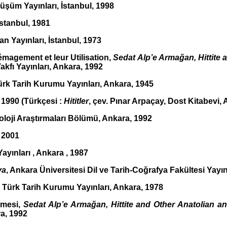
üşüm Yayınları, İstanbul, 1998
 İstanbul, 1981
nan Yayınları, İstanbul, 1973
magement et leur Utilisation,
Sedat Alp’e Armağan, Hittite 
akfı Yayınları, Ankara, 1992
Türk Tarih Kurumu Yayınları, Ankara, 1945
 1990 (Türkçesi :
Hititler
, çev. Pınar Arpaçay, Dost Kitabevi,
eoloji Araştırmaları Bölümü, Ankara, 1992
, 2001
ayınları , Ankara , 1987
va
, Ankara Üniversitesi Dil ve Tarih-Coğrafya Fakültesi Yayın
, Türk Tarih Kurumu Yayınları, Ankara, 1978
şmesi,
Sedat Alp’e Armağan, Hittite and Other Anatolian a
ra, 1992