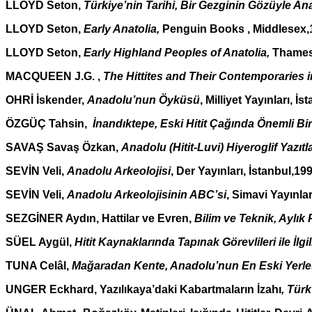
LLOYD Seton,
Türkiye’nin Tarihi, Bir Gezginin Gözüyle An
LLOYD Seton,
Early Anatolia,
Penguin Books
, Middlesex
LLOYD Seton,
Early Highland Peoples of Anatolia,
Thames
MACQUEEN J.G. ,
The Hittites and Their Contemporaries i
OHRİ İskender,
Anadolu’nun Öyküsü
, Milliyet Yayınları, İ
ÖZGÜÇ Tahsin,
İnandıktepe, Eski Hitit Çağında Önemli Bi
SAVAŞ Savaş Özkan,
Anadolu (Hitit-Luvi) Hiyeroglif Yazı
SEVİN Veli,
Anadolu Arkeolojisi
, Der Yayınları, İstanbul,19
SEVİN Veli,
Anadolu Arkeolojisinin ABC’si
, Simavi Yayınlar
SEZGİNER Aydın, Hattilar ve Evren,
Bilim ve Teknik, Aylık
SÜEL Aygül,
Hitit Kaynaklarında Tapınak Görevlileri ile İlgil
TUNA Celâl,
Mağaradan Kente, Anadolu’nun En Eski Yerleş
UNGER Eckhard, Yazılıkaya’daki Kabartmaların İzahı
, Tür