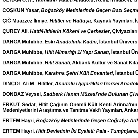
COŞKUN Yaşar,
Boğazköy Metinlerinde Geçen Bazı Seçme
ÇIĞ Muazzez İlmiye,
Hititler ve Hattuşa
, Kaynak Yayınları, 
ÇUREY Ali,
Hatti/Hititlerin Kökeni ve Çerkesler
, Çiviyazılar
DARGA Muhibbe,
Eski Anadoluda Kadın
, İstanbul Ünivers
DARGA Muhibbe,
Hitit Mimarlığı 1/ Yapı Sanatı
, İstanbul Ün
DARGA Muhibbe,
Hitit Sanatı
, Akbank Kültür ve Sanat Kitap
DARGA Muhibbe,
Karahna Şehri Kült Envanteri
, İstanbul 
DİNÇOL Ali M., Hititler,
Anadolu Uygarlıkları Görsel Anadolu
DONBAZ Veysel,
Sadberk Hanım Müzesi’nde Bulunan Çiviy
ERKUT Sedat, Hitit Çağının Önemli Kült Kenti Arinna’nın
Medeniyetlerini Araştırma ve Tanıtma Vakfı Yayınları, Anka
ERTEM Hayri,
Boğazköy Metinlerinde Geçen Coğrafya Adla
ERTEM Hayri,
Hitit Devletinin İki Eyaleti: Pala - Tum(m)ana