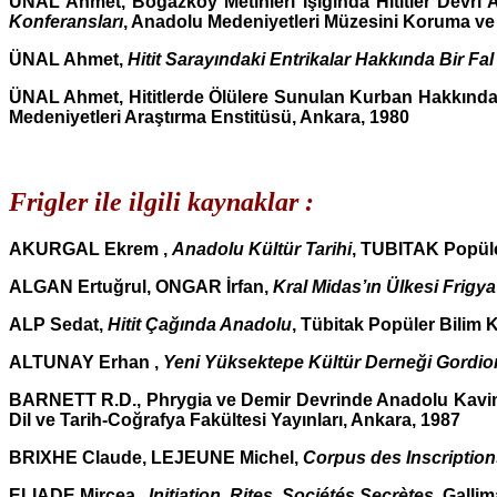
ÜNAL Ahmet, Boğazköy Metinleri Işığında Hititler Devri An
Konferansları
, Anadolu Medeniyetleri Müzesini Koruma ve
ÜNAL Ahmet,
Hitit Sarayındaki Entrikalar Hakkında Bir Fal
ÜNAL Ahmet, Hititlerde Ölülere Sunulan Kurban Hakkında
Medeniyetleri Araştırma Enstitüsü, Ankara, 1980
Frigler ile ilgili kaynaklar :
AKURGAL Ekrem ,
Anadolu Kültür Tarihi
, TUBITAK Popüler
ALGAN Ertuğrul, ONGAR İrfan,
Kral Midas’ın Ülkesi Frigya
ALP Sedat,
Hitit Çağında Anadolu
, Tübitak Popüler Bilim K
ALTUNAY Erhan ,
Yeni Yüksektepe Kültür Derneği Gordio
BARNETT R.D., Phrygia ve Demir Devrinde Anadolu Kavim
Dil ve Tarih-Coğrafya Fakültesi Yayınları, Ankara, 1987
BRIXHE Claude, LEJEUNE Michel,
Corpus des Inscriptio
ELIADE Mircea ,
Initiation, Rites, Sociétés Secrètes
, Gallim