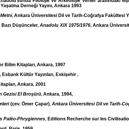
adolu’sunda Filolojik ve Arkeolojik Veriler arasındaki İli
 Yaşatma Derneği Yayını, Ankara 1993
 Metni
, Ankara Üniversitesi Dil ve Tarih-Coğrafya Fakültesi Y
 Bazı Düşünceler,
Anadolu XIX 1975/1976
, Ankara Üniversi
 Bilim Kitapları, Ankara, 1997
, Esbank Kültür Yayınları, Eskişehir ,
itapları, Ankara, 2001
n Gezisi El Broşürü
, Ankara, 1994,
leri (çev. Ömer Çapar),
Ankara Üniversitesi Dil ve Tarih-Co
ns Paléo-Phrygiennes
, Editions Recherche sur les Civilisati
ard, Paris, 1959