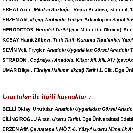
ERHAT Azra ,
Mitoloji Sözlüğü
, Remzi Kitabevi, İstanbul, 
ERZEN Afif,
İlkçağ Tarihinde Trakya
, Arkeoloji ve Sanat Yay
HERODOTOS,
Herodot Tarihi
(çev. Müntekim Ökmen), Remzi
KOŞAY Hamit Zübeyr,
Türk Tarih Kurumu Tarafından Yapıl
SEVİN Veli, Frygler,
Anadolu Uygarlıkları Görsel Anadolu T
STRABON ,
Coğrafya / Anadolu, Kitap: XII, XIII, XIV
(çev:Ad
UMAR Bilge ,
Türkiye Halkının İlkçağ Tarihi
1. Cilt , Ege Ü
Urartular ile ilgili kaynaklar :
BELLİ Oktay, Urartular,
Anadolu Uygarlıkları Görsel Anadol
ÇİLİNGİROĞLU Altan,
Urartu Tarihi
, Ege Üniversitesi Edebiy
ERZEN Afif,
Çavuştepe I, MÖ 7.-6. Yüzyıl Urartu Mimarlık A