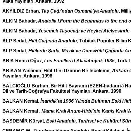
Vakfı Yayınları, Ankara, 1992
AKYILDIZ Erhan,
Taş Çağı’ndan Osmanlı’ya Anadolu
, Mill
ALKIM Bahadır,
Anatolia I,Form the Beginnigs to the end 
ALKIM Bahadır,
Yesemek Taşocağı ve Heykel Atelyesinde Y
ALP Sedat,
Hitit Çağında Anadolu
, Tübitak Popüler Bilim K
ALP Sedat,
Hitilerde Şarkı, Müzik ve Dans/Hitit Çağında 
ARIK Remzi Oğuz,
Les Fouilles d’Alacahöyük 1935
, Türk 
ARIKAN Yasemin, Hitit Dini Üzerine Bir İnceleme,
Ankara Ü
Yayınları, Ankara, 1998
BALCIOĞLU Burhan, Bir Hitit Bayramı (EZEN-hadauri-) Hak
Dil ve Tarih-Coğrafya Fakültesi Yayınları, Ankara, 1990
BALKAN Kemal,
İnandık’ta 1966 Yılında Bulunan Eski Hiti
BALKAN Kemal ,
Mama Kralı Anum-Hirbi’nin Kaniş Kralı
BAŞDEMİR Kürşat,
Eski Anadolu, Tarihsel ve Kültürel Süre
CERAM C.W.,
Tanrıların Vatanı Anadolu
, Remzi Kitabevi, İ