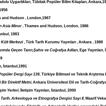
adolu Uygarlıkları
, Tübitak Popüler Bilim Kitapları, Ankara,1
,1956
 and Hudson
, London,1967
n Asia Minor
, Thames and Hudson, London, 1986
stanbul, 1983
r Kült Merkezi
, Türk Tarih Kurumu Yayınları , Ankara , 1988
tlarında Geçen Tanrı,Şahıs ve Coğrafya Adları
, Ege Yayınları,
99
ı, İstanbul,1991
 Popüler Dergi Sayı 139
, Türkiye Bilimsel ve Teknik Arştırm
i Bir Direktif Metni
, Ankara Üniversitesi Dil ve Tarih-Coğrafy
im Yerleri
, İletişim Yayınları, İstanbul, 2000
k Tarih, Arkeologya ve Etnografya Dergisi Sayı II
, Maarif Veka