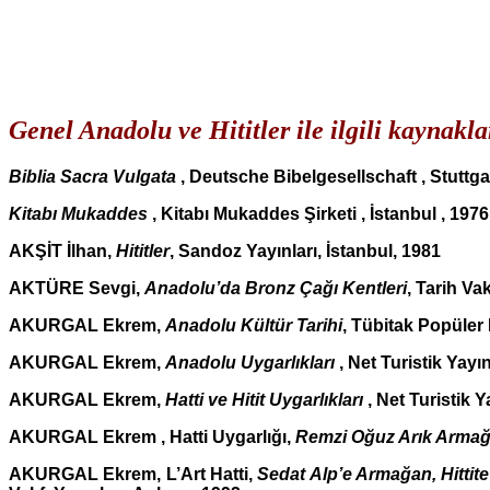
Genel Anadolu ve Hititler ile ilgili kaynakla
Biblia Sacra Vulgata
, Deutsche Bibelgesellschaft , Stuttga
Kitabı Mukaddes
, Kitabı Mukaddes Şirketi , İstanbul , 1976
AKŞİT İlhan,
Hititler
, Sandoz Yayınları, İstanbul, 1981
AKTÜRE Sevgi,
Anadolu’da Bronz Çağı Kentleri
, Tarih Vak
AKURGAL Ekrem,
Anadolu Kültür Tarihi
, Tübitak Popüler 
AKURGAL Ekrem,
Anadolu Uygarlıkları
, Net Turistik Yayın
AKURGAL Ekrem,
Hatti ve Hitit Uygarlıkları
, Net Turistik Y
AKURGAL Ekrem ,
Hatti Uygarlığı
,
Remzi Oğuz Arık Armağ
AKURGAL Ekrem, L’Art Hatti,
Sedat Alp’e Armağan, Hittit