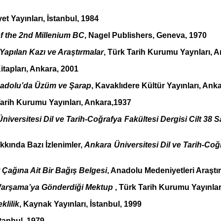
iyet Yayınları, İstanbul, 1984
of the 2nd Millenium BC
, Nagel Publishers, Geneva, 1970
apılan Kazı ve Araştırmalar
, Türk Tarih Kurumu Yaynları, A
itapları, Ankara, 2001
Anadolu’da Üzüm ve Şarap
, Kavaklıdere Kültür Yayınları, Ank
Tarih Kurumu Yayınları, Ankara,1937
niversitesi Dil ve Tarih-Coğrafya Fakültesi Dergisi Cilt 38 S
kında Bazı İzlenimler,
Ankara Üniversitesi Dil ve Tarih-Coğ
t Çağına Ait Bir Bağış Belgesi
, Anadolu Medeniyetleri Araştı
 Warşama’ya Gönderdiği Mektup
, Türk Tarih Kurumu Yayınları
klilik
, Kaynak Yayınları, İstanbul, 1999
stanbul, 1979